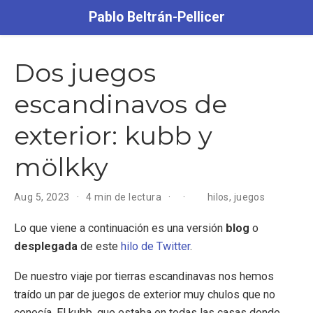
Pablo Beltrán-Pellicer
Dos juegos
escandinavos de
exterior: kubb y
mölkky
Aug 5, 2023
4 min de lectura
hilos
,
juegos
Lo que viene a continuación es una versión
blog
o
desplegada
de este
hilo de Twitter
.
De nuestro viaje por tierras escandinavas nos hemos
traído un par de juegos de exterior muy chulos que no
conocía. El kubb, que estaba en todas las casas donde