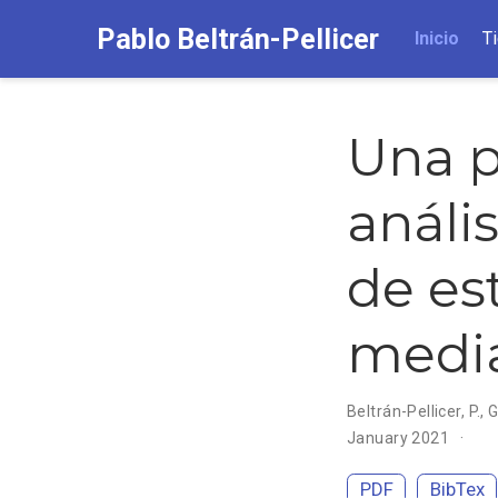
Pablo Beltrán-Pellicer
Inicio
T
Una p
análi
de est
medi
Beltrán-Pellicer, P.
,
G
January 2021
PDF
BibTex