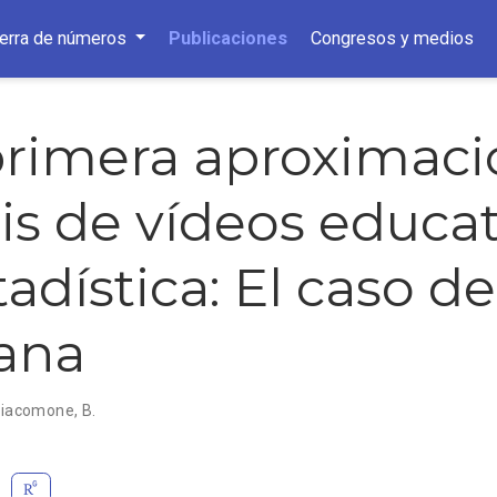
ierra de números
Publicaciones
Congresos y medios
rimera aproximaci
sis de vídeos educa
adística: El caso de
ana
iacomone, B.