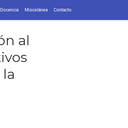
Docencia
Miscelánea
Contacto
ón al
tivos
 la