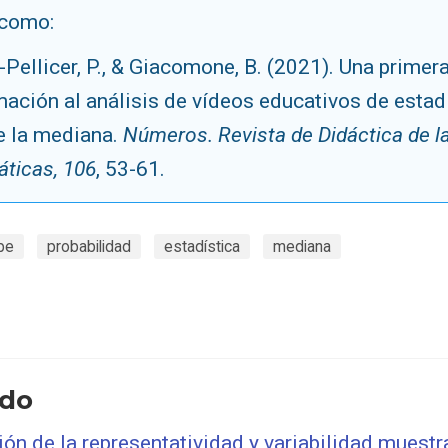
 como:
-Pellicer, P., & Giacomone, B. (2021). Una primer
ación al análisis de vídeos educativos de estadí
e la mediana.
Números. Revista de Didáctica de l
ticas, 106
, 53-61.
be
probabilidad
estadística
mediana
ado
n de la representatividad y variabilidad muestr