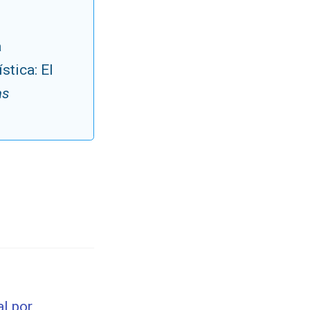
a
stica: El
as
al por