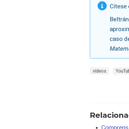
Cítese
Beltrán
aproxim
caso d
Matemá
vídeos
YouTu
Relacion
Comprensió