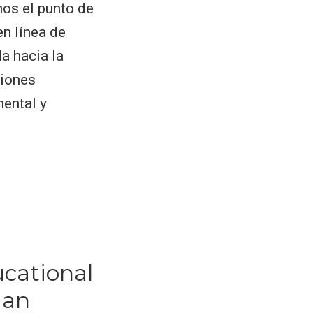
mos el punto de
en línea de
a hacia la
ciones
mental y
ucational
ian