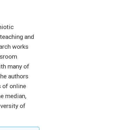
miotic
 teaching and
earch works
assroom
ith many of
 the authors
s of online
the median,
versity of