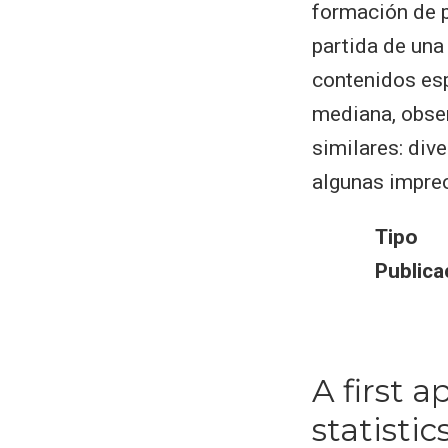
formación de p
partida de una 
contenidos esp
mediana, obse
similares: div
algunas impre
Tipo
Publica
A first 
statisti