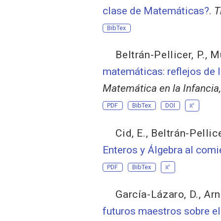
clase de Matemáticas?
.
T
BibTex
Beltrán-Pellicer, P.
,
Mu
matemáticas: reflejos de l
Matemática en la Infancia,
PDF
BibTex
DOI
Cid, E.
,
Beltrán-Pellice
Enteros y Álgebra al comi
PDF
BibTex
García-Lázaro, D.
,
Arn
futuros maestros sobre el