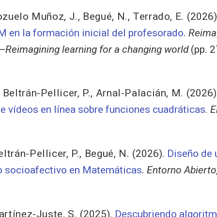
zuelo Muñoz, J.
,
Begué, N.
,
Terrado, E.
(2026)
 en la formación inicial del profesorado
.
Reimag
Reimagining learning for a changing world
(pp. 2
,
Beltrán-Pellicer, P.
,
Arnal-Palacián, M.
(2026)
e vídeos en línea sobre funciones cuadráticas
.
E
eltrán-Pellicer, P.
,
Begué, N.
(2026).
Diseño de 
o socioafectivo en Matemáticas
.
Entorno Abierto
rtínez-Juste, S.
(2025).
Descubriendo algoritm