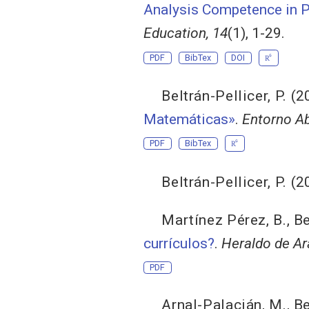
Analysis Competence in 
Education, 14
(1), 1-29.
PDF
BibTex
DOI
Beltrán-Pellicer, P.
(2
Matemáticas»
.
Entorno Ab
PDF
BibTex
Beltrán-Pellicer, P.
(2
Martínez Pérez, B.
,
Be
currículos?
.
Heraldo de A
PDF
Arnal-Palacián, M.
,
Be