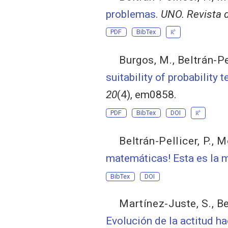
problemas
.
UNO. Revista 
PDF
BibTex
Burgos, M.
,
Beltrán-Pe
suitability of probability
20
(4), em0858.
PDF
BibTex
DOI
Beltrán-Pellicer, P.
,
Mo
matemáticas! Esta es la 
BibTex
DOI
Martínez-Juste, S.
,
Be
Evolución de la actitud h