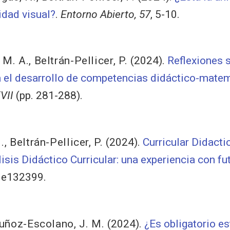
idad visual?
.
Entorno Abierto, 57
, 5-10.
 M. A.
,
Beltrán-Pellicer, P.
(2024).
Reflexiones 
ra el desarrollo de competencias didáctico-mate
VII
(pp. 281-288).
.
,
Beltrán-Pellicer, P.
(2024).
Curricular Didacti
lisis Didáctico Curricular: una experiencia con f
, e132399.
ñoz-Escolano, J. M.
(2024).
¿Es obligatorio es