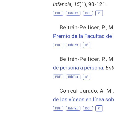
Infancia, 15
(1), 90-121.
PDF
BibTex
DOI
Beltrán-Pellicer, P.
,
Mu
Premio de la Facultad de
PDF
BibTex
Beltrán-Pellicer, P.
,
Ma
de persona a persona
.
Ent
PDF
BibTex
Correal-Jurado, A. M.
de los vídeos en línea so
PDF
BibTex
DOI