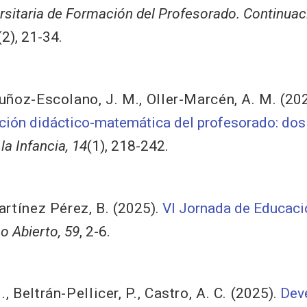
ersitaria de Formación del Profesorado. Continuac
(2), 21-34.
ñoz-Escolano, J. M.
,
Oller-Marcén, A. M.
(20
ción didáctico-matemática del profesorado: dos
a Infancia, 14
(1), 218-242.
rtínez Pérez, B.
(2025).
VI Jornada de Educaci
o Abierto, 59
, 2-6.
.
,
Beltrán-Pellicer, P.
,
Castro, A. C.
(2025).
Dev