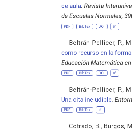
de aula
.
Revista Interuniv
de Escuelas Normales, 39
PDF
BibTex
DOI
Beltrán-Pellicer, P.
,
Mu
como recurso en la forma
Educación Matemática en l
PDF
BibTex
DOI
Beltrán-Pellicer, P.
,
Ma
Una cita ineludible
.
Entorn
PDF
BibTex
Cotrado, B.
,
Burgos, M