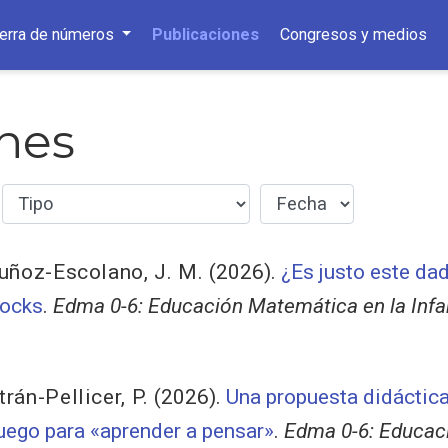
ierra de números
Publicaciones
Congresos y medios
nes
ñoz-Escolano, J. M.
(2026).
¿Es justo este dad
locks
.
Edma 0-6: Educación Matemática en la Infa
trán-Pellicer, P.
(2026).
Una propuesta didáctic
juego para «aprender a pensar»
.
Edma 0-6: Educac