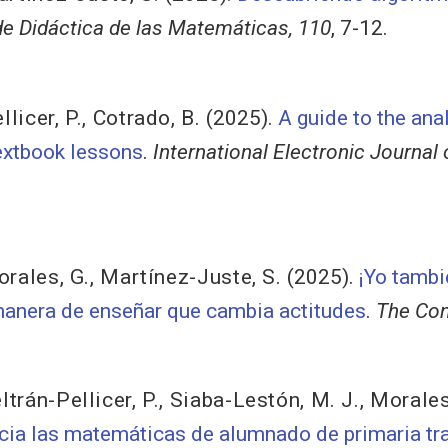
de Didáctica de las Matemáticas, 110
, 7-12.
llicer, P.
,
Cotrado, B.
(2025).
A guide to the ana
 textbook lessons
.
International Electronic Journa
rales, G.
,
Martínez-Juste, S.
(2025).
¡Yo tambi
manera de enseñar que cambia actitudes
.
The Con
ltrán-Pellicer, P.
,
Siaba-Lestón, M. J.
,
Morales
acia las matemáticas de alumnado de primaria tr