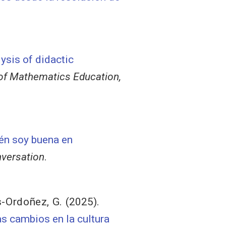
lysis of didactic
l of Mathematics Education,
én soy buena en
versation
.
-Ordoñez, G.
(2025).
as cambios en la cultura