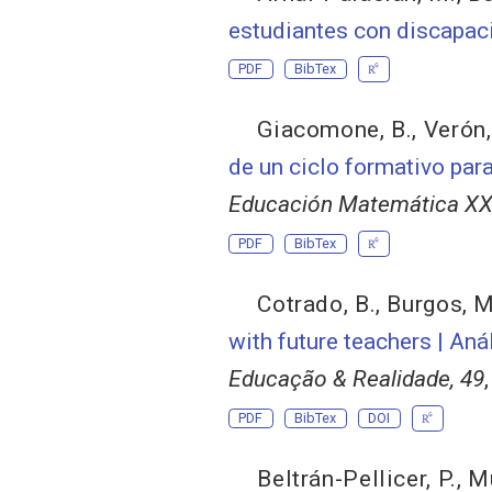
estudiantes con discapac
PDF
BibTex
Giacomone, B.
,
Verón,
de un ciclo formativo pa
Educación Matemática XX
PDF
BibTex
Cotrado, B.
,
Burgos, M
with future teachers | Aná
Educação & Realidade, 49
PDF
BibTex
DOI
Beltrán-Pellicer, P.
,
Mu