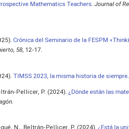
Prospective Mathematics Teachers
.
Journal of R
025).
Crónica del Seminario de la FESPM «Think
ierto, 58
, 12-17.
024).
TIMSS 2023, la misma historia de siempre
ltrán-Pellicer, P.
(2024).
¿Dónde están las mate
ragón
.
gué, N.
,
Beltrán-Pellicer, P.
(2024).
¿Está la un