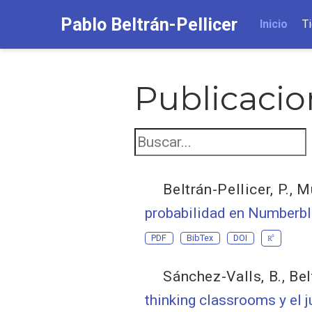
Pablo Beltrán-Pellicer
Inicio
T
Publicacio
Beltrán-Pellicer, P.
,
Mu
probabilidad en Numberb
PDF
BibTex
DOI
Sánchez-Valls, B.
,
Bel
thinking classrooms y el 