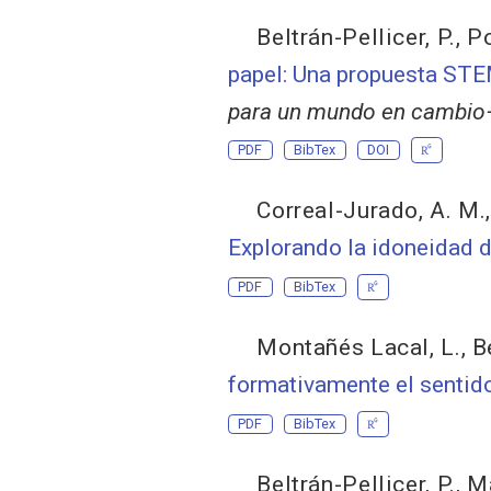
Beltrán-Pellicer, P.
,
Po
papel: Una propuesta STEM
para un mundo en cambio—
PDF
BibTex
DOI
Correal-Jurado, A. M.
Explorando la idoneidad d
PDF
BibTex
Montañés Lacal, L.
,
B
formativamente el sentid
PDF
BibTex
Beltrán-Pellicer, P.
,
Ma