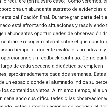
 lo requiere (en nuestro caso). Como veremos, e
oporciona un abundante sustrato de evidencias 
r esta calificación final. Durante gran parte del 
nado está afrontando situaciones y resolviendo 
gen abundantes oportunidades de observación d
centrarse recoger material sobre el que construi
ismo tiempo, el docente evalúa el aprendizaje y
roporcionando un feedback continuo. Como punto
o largo de cada secuencia didáctica se emplean
nes, aproximadamente cada dos semanas. Estas
 de un espacio donde el alumnado indica su perc
 los contenidos vistos. Al mismo tiempo, el alu
n señalando sus dificultades o las observacione
iendo. Estas autoevaluaciones se recogen, el do