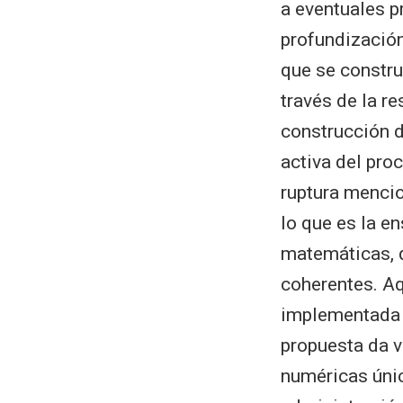
a eventuales p
profundización
que se constru
través de la r
construcción 
activa del pro
ruptura mencio
lo que es la e
matemáticas, q
coherentes. Aq
implementada e
propuesta da v
numéricas únic