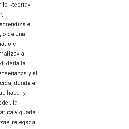
 la «teoría»
r,
aprendizaje.
, o de una
nado e
maliza» al
d, dada la
 enseñanza y el
cida, donde el
ue hacer y
der, la
ática y queda
zás, relegada