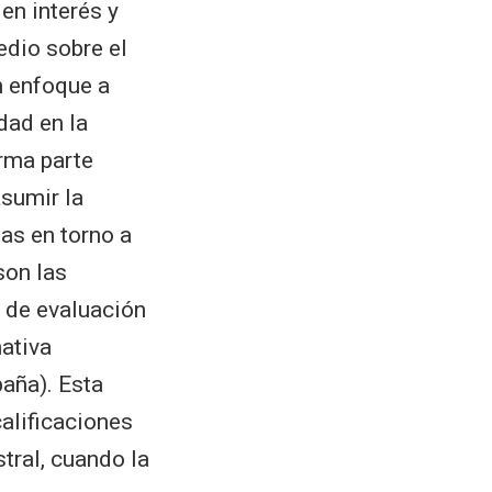
en interés y
edio sobre el
n enfoque a
dad en la
rma parte
asumir la
as en torno a
son las
s de evaluación
ativa
aña). Esta
calificaciones
tral, cuando la