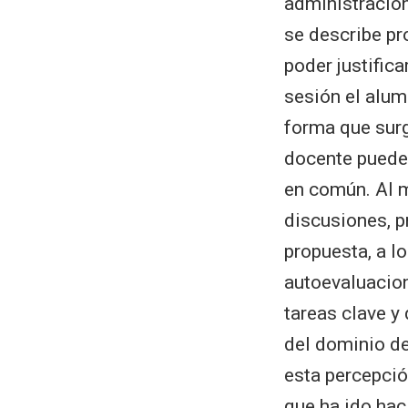
administración
se describe pr
poder justifica
sesión el alum
forma que sur
docente puede 
en común. Al m
discusiones, p
propuesta, a l
autoevaluacio
tareas clave y
del dominio de
esta percepció
que ha ido hac