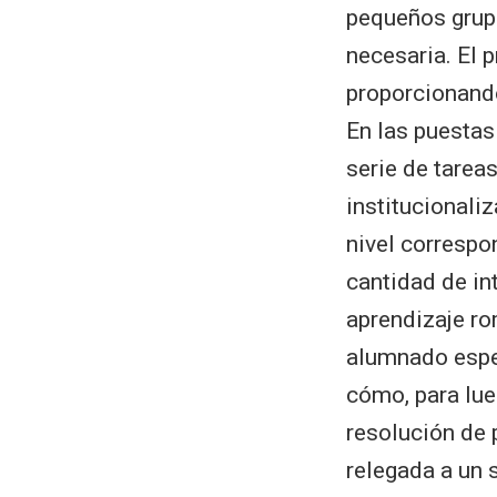
pequeños grupo
necesaria. El 
proporcionando
En las puestas
serie de tarea
institucionali
nivel correspo
cantidad de in
aprendizaje ro
alumnado esper
cómo, para lue
resolución de 
relegada a un 