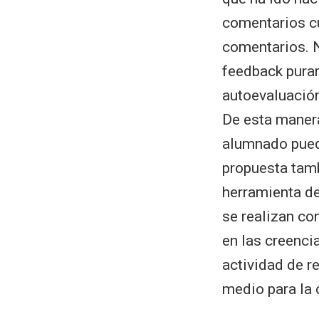
comentarios cu
comentarios. N
feedback puram
autoevaluación
De esta manera
alumnado puede
propuesta tam
herramienta de
se realizan co
en las creenci
actividad de r
medio para la 