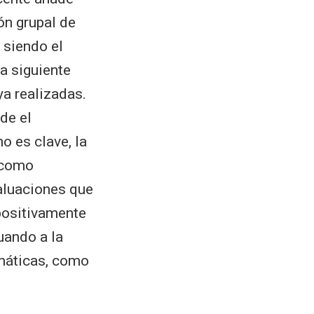
ón grupal de
 siendo el
a siguiente
ya realizadas.
de el
 es clave, la
 como
aluaciones que
 positivamente
uando a la
emáticas, como