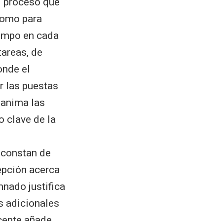
l proceso que
como para
tiempo en cada
tareas, de
onde el
r las puestas
 anima las
 clave de la
 constan de
epción acerca
mnado justifica
s adicionales
cente añade