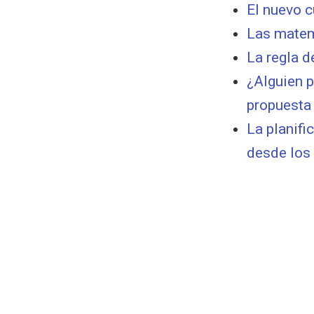
El nuevo c
Las matem
La regla d
¿Alguien p
propuesta
La planif
desde los