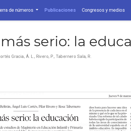
ierra de números
Publicaciones
Congresos y medios
más serio: la educ
ortés Gracia, Á. L.
,
Rivero, P.
,
Tabernero Sala, R.