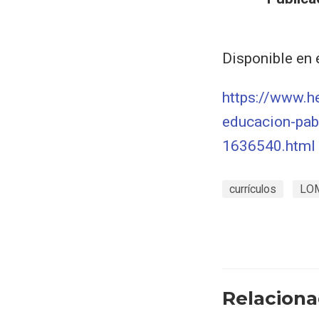
Disponible en e
https://www.h
educacion-pabl
1636540.html
currículos
LO
Relacion