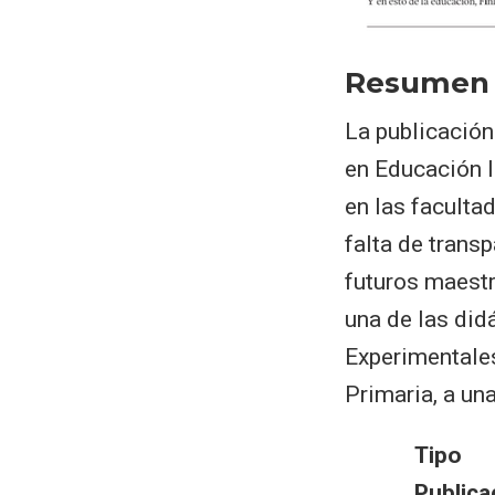
Resumen
La publicación
en Educación I
en las faculta
falta de trans
futuros maest
una de las did
Experimentales
Primaria, a una
Tipo
Publica