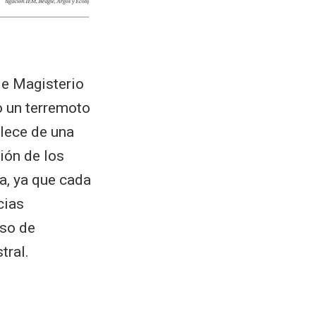
de Magisterio
o un terremoto
lece de una
ión de los
a, ya que cada
cias
aso de
tral.